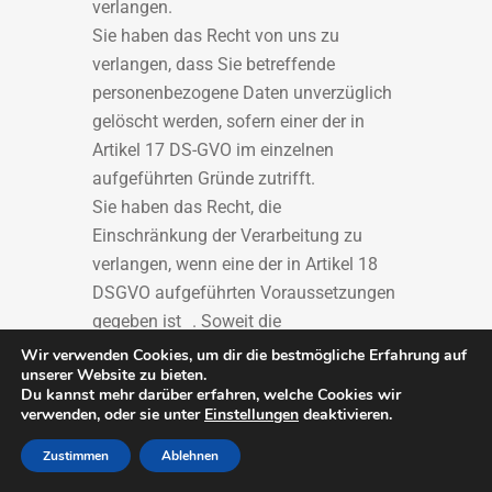
verlangen.
Sie haben das Recht von uns zu
verlangen, dass Sie betreffende
personenbezogene Daten unverzüglich
gelöscht werden, sofern einer der in
Artikel 17 DS-GVO im einzelnen
aufgeführten Gründe zutrifft.
Sie haben das Recht, die
Einschränkung der Verarbeitung zu
verlangen, wenn eine der in Artikel 18
DSGVO aufgeführten Voraussetzungen
gegeben ist . Soweit die
Voraussetzungen des Artikel 20 DS-
Wir verwenden Cookies, um dir die bestmögliche Erfahrung auf
unserer Website zu bieten.
GVO erfüllt sind haben Sie das Recht
Du kannst mehr darüber erfahren, welche Cookies wir
eine Datenübertragung zu verlangen.
verwenden, oder sie unter
Einstellungen
deaktivieren.
Ihnen steht nach Art. 21 DS-GVO ein
Zustimmen
Ablehnen
Widerspruchsrecht gegen die